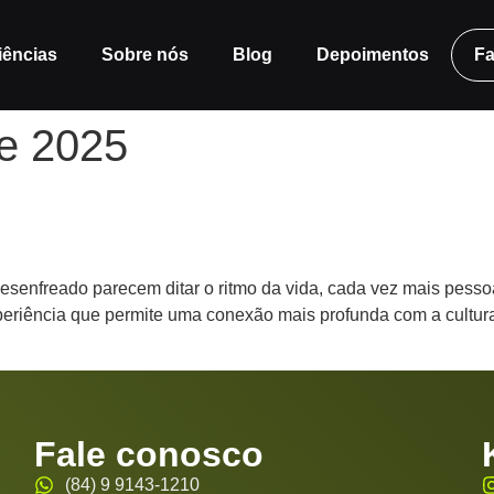
iências
Sobre nós
Blog
Depoimentos
Fa
de 2025
mar Sua Visão do Mundo
enfreado parecem ditar o ritmo da vida, cada vez mais pess
periência que permite uma conexão mais profunda com a cultur
Fale conosco
(84) 9 9143‑1210‬