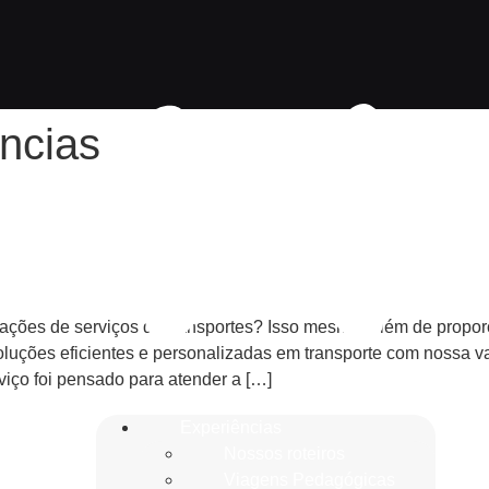
ncias
om a Katu Experiências: Mobili
ações de serviços de transportes? Isso mesmo! Além de proporc
luções eficientes e personalizadas em transporte com nossa v
viço foi pensado para atender a […]
mar Sua Visão do Mundo
Experiências
Nossos roteiros
Viagens Pedagógicas