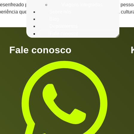
Viagens Integradas
enfreado parecem ditar o ritmo da vida, cada vez mais pess
Sobre nós
periência que permite uma conexão mais profunda com a cultur
Blog
Depoimentos
Fale conosco
Fale conosco