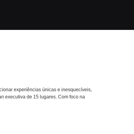
dade com Qualidade e
ionar experiências únicas e inesquecíveis,
an executiva de 15 lugares. Com foco na