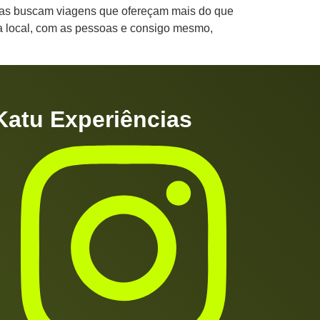
oas buscam viagens que ofereçam mais do que
a local, com as pessoas e consigo mesmo,
Katu Experiências